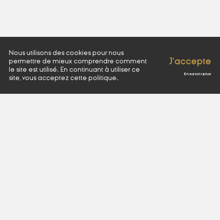
Nous utilisons des cookies pour nous
J'accepte
permettre de mieux comprendre comment
le site est utilisé. En continuant à utiliser ce
En savoir plus
site, vous acceptez cette politique.