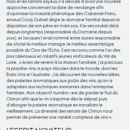
mûrs et les tannins soyeux, il a décidé d’avoir une nouvelle
approche concernant la date de vendange afin
d’optimiser la maturité phénolique des Cabernet Franc.
Arnaud Couly Dutheil dirige le domaine familial depuis la
disparition de son père en mars 2016. Il le secondait déjà
depuis longtemps (responsable du Domaine depuis
2003), et Jacques l’avait nommé entre autres responsable
de choisir le meilleur mariage, le meilleur assemblage
possible du Clos de l’Écho. Il est reconnu comme l’un des
plus talentueux et créatifs jeunes vinificateurs du Val de
Loire.
« Avant de revenir à la Maison familiale, j’ai parcouru
la planète-vins, 13 pays viticoles dans le monde, dont les
États-Unis et l’Australie ; j’ai découvert de nouvelles idées,
des palettes aromatiques aux goûts des vins, qu’on a
adaptées aux techniques existantes dans l’entreprise
familiale. Mon objectif numéro 1 est de garder le fruit du
Chinon afin que le vin s’exprime dès le départ, puis
d’allonger la palette aromatique en travaillant le
vieillissement. La diversité des terroirs de Chinon nous
permet de présenter une variété complexe de vins ».